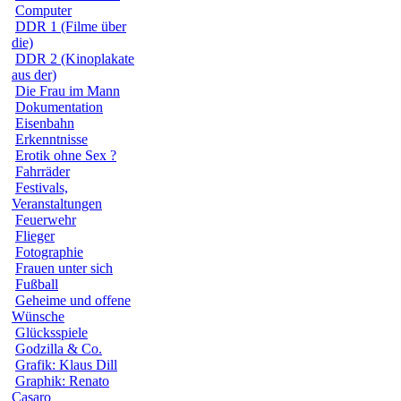
Computer
DDR 1 (Filme über
die)
DDR 2 (Kinoplakate
aus der)
Die Frau im Mann
Dokumentation
Eisenbahn
Erkenntnisse
Erotik ohne Sex ?
Fahrräder
Festivals,
Veranstaltungen
Feuerwehr
Flieger
Fotographie
Frauen unter sich
Fußball
Geheime und offene
Wünsche
Glücksspiele
Godzilla & Co.
Grafik: Klaus Dill
Graphik: Renato
Casaro