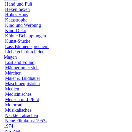
Hand und Fuß
Hexen hexen
Hohes Haus
Katastrophe
Kino und Werbung
Kino-Deko
Kühne Behauptungen
Kunst-Stücke
Lass Blumen sprechen!
Liebe geht durch den
Magen
Lost and Found
Männer unter sich
Märchen
Maler & Bildhauer
Maschinenpistolen
Medien
Medizinisches
Mensch und Pferd
Motorrad
Musikalisches
Nackte Tatsachen
Neue Filmkunst 1953-
1974
NS-Zeit