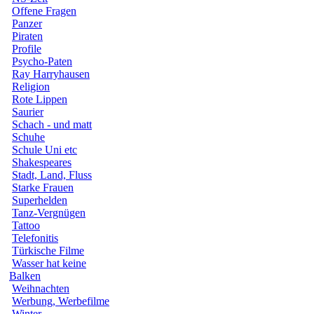
Offene Fragen
Panzer
Piraten
Profile
Psycho-Paten
Ray Harryhausen
Religion
Rote Lippen
Saurier
Schach - und matt
Schuhe
Schule Uni etc
Shakespeares
Stadt, Land, Fluss
Starke Frauen
Superhelden
Tanz-Vergnügen
Tattoo
Telefonitis
Türkische Filme
Wasser hat keine
Balken
Weihnachten
Werbung, Werbefilme
Winter