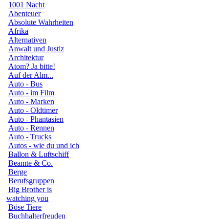
1001 Nacht
Abenteuer
Absolute Wahrheiten
Afrika
Alternativen
Anwalt und Justiz
Architektur
Atom? Ja bitte!
Auf der Alm...
Auto - Bus
Auto - im Film
Auto - Marken
Auto - Oldtimer
Auto - Phantasien
Auto - Rennen
Auto - Trucks
Autos - wie du und ich
Ballon & Luftschiff
Beamte & Co.
Berge
Berufsgruppen
Big Brother is
watching you
Böse Tiere
Buchhalterfreuden