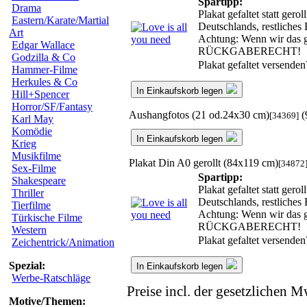
Spartipp:
Drama
Plakat gefaltet statt ger
Eastern/Karate/Martial
Deutschlands, restliches
Art
Achtung: Wenn wir das ge
Edgar Wallace
RÜCKGABERECHT!
Godzilla & Co
Plakat gefaltet versende
Hammer-Filme
Herkules & Co
In Einkaufskorb legen
Hill+Spencer
Horror/SF/Fantasy
Aushangfotos (21 od.24x30 cm)
(
[34369]
Karl May
Komödie
In Einkaufskorb legen
Krieg
Musikfilme
Plakat Din A0 gerollt (84x119 cm)
[34872
Sex-Filme
Spartipp:
Shakespeare
Plakat gefaltet statt ger
Thriller
Deutschlands, restliches
Tierfilme
Achtung: Wenn wir das ge
Türkische Filme
RÜCKGABERECHT!
Western
Plakat gefaltet versende
Zeichentrick/Animation
Spezial:
In Einkaufskorb legen
Werbe-Ratschläge
Preise incl. der gesetzlichen M
Motive/Themen: