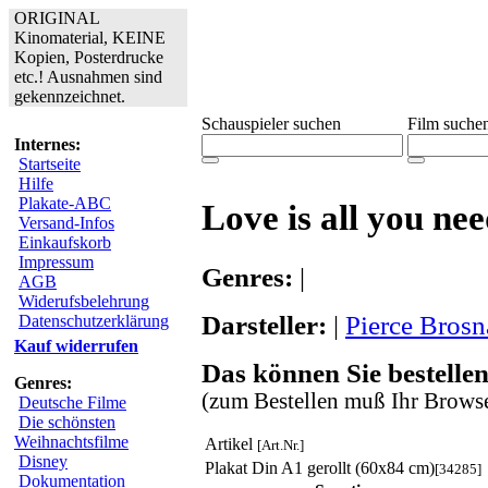
ORIGINAL
Kinomaterial, KEINE
Kopien, Posterdrucke
etc.! Ausnahmen sind
gekennzeichnet.
Schauspieler suchen
Film suche
Internes:
Startseite
Hilfe
Plakate-ABC
Love is all you ne
Versand-Infos
Einkaufskorb
Impressum
Genres:
|
AGB
Widerufsbelehrung
Darsteller:
|
Pierce Bros
Datenschutzerklärung
Kauf widerrufen
Das können Sie bestellen
Genres:
(zum Bestellen muß Ihr Browse
Deutsche Filme
Die schönsten
Weihnachtsfilme
Artikel
[Art.Nr.]
Disney
Plakat Din A1 gerollt (60x84 cm)
[34285]
Dokumentation