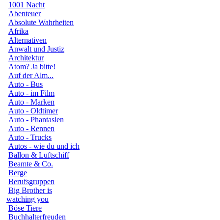
1001 Nacht
Abenteuer
Absolute Wahrheiten
Afrika
Alternativen
Anwalt und Justiz
Architektur
Atom? Ja bitte!
Auf der Alm...
Auto - Bus
Auto - im Film
Auto - Marken
Auto - Oldtimer
Auto - Phantasien
Auto - Rennen
Auto - Trucks
Autos - wie du und ich
Ballon & Luftschiff
Beamte & Co.
Berge
Berufsgruppen
Big Brother is
watching you
Böse Tiere
Buchhalterfreuden