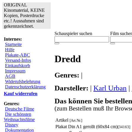
ORIGINAL
Kinomaterial, KEINE
Kopien, Posterdrucke
etc.! Ausnahmen sind
gekennzeichnet.
Schauspieler suchen
Film suche
Internes:
Startseite
Hilfe
Plakate-ABC
Dredd
Versand-Infos
Einkaufskorb
Impressum
Genres:
|
AGB
Widerufsbelehrung
Darsteller:
|
Karl Urban
|
Datenschutzerklärung
Kauf widerrufen
Das können Sie bestellen
Genres:
(zum Bestellen muß Ihr Browse
Deutsche Filme
Die schönsten
Weihnachtsfilme
Artikel
[Art.Nr.]
Disney
Plakat Din A1 gerollt (60x84 cm)
[34163]
Dokumentation