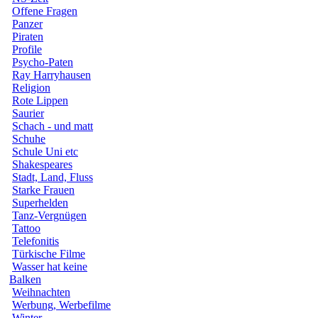
Offene Fragen
Panzer
Piraten
Profile
Psycho-Paten
Ray Harryhausen
Religion
Rote Lippen
Saurier
Schach - und matt
Schuhe
Schule Uni etc
Shakespeares
Stadt, Land, Fluss
Starke Frauen
Superhelden
Tanz-Vergnügen
Tattoo
Telefonitis
Türkische Filme
Wasser hat keine
Balken
Weihnachten
Werbung, Werbefilme
Winter