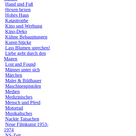
Hand und Fuß
Hexen hexen
Hohes Haus
Katastrophe
Kino und Werbung
Kino-Deko
Kühne Behauptungen
Kunst-Stücke
Lass Blumen sprechen!
Liebe geht durch den
Magen
Lost and Found
Männer unter sich
Märchen
Maler & Bildhauer
Maschinenpistolen
Medien
Medizinisches
Mensch und Pferd
Motorrad
Musikalisches
Nackte Tatsachen
Neue Filmkunst 1953-
1974
NS-Zeit