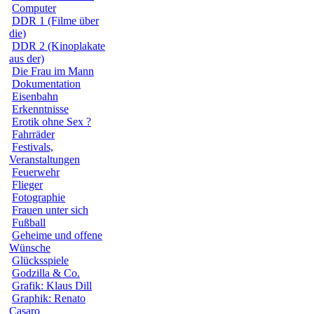
Computer
DDR 1 (Filme über
die)
DDR 2 (Kinoplakate
aus der)
Die Frau im Mann
Dokumentation
Eisenbahn
Erkenntnisse
Erotik ohne Sex ?
Fahrräder
Festivals,
Veranstaltungen
Feuerwehr
Flieger
Fotographie
Frauen unter sich
Fußball
Geheime und offene
Wünsche
Glücksspiele
Godzilla & Co.
Grafik: Klaus Dill
Graphik: Renato
Casaro