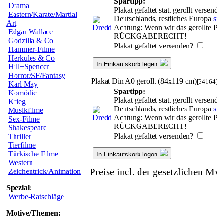
Spartipp:
Drama
Plakat gefaltet statt gerollt ver
Eastern/Karate/Martial
Deutschlands, restliches Europa
s
Art
Achtung: Wenn wir das gerollte Pl
Edgar Wallace
RÜCKGABERECHT!
Godzilla & Co
Plakat gefaltet versenden?
Hammer-Filme
Herkules & Co
In Einkaufskorb legen
Hill+Spencer
Horror/SF/Fantasy
Plakat Din A0 gerollt (84x119 cm)
[34164
Karl May
Spartipp:
Komödie
Plakat gefaltet statt gerollt ver
Krieg
Deutschlands, restliches Europa
s
Musikfilme
Achtung: Wenn wir das gerollte Pl
Sex-Filme
RÜCKGABERECHT!
Shakespeare
Plakat gefaltet versenden?
Thriller
Tierfilme
Türkische Filme
In Einkaufskorb legen
Western
Preise incl. der gesetzlichen M
Zeichentrick/Animation
Spezial:
Werbe-Ratschläge
Motive/Themen: