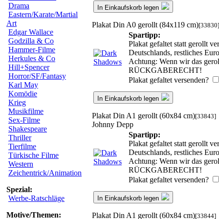
Drama
In Einkaufskorb legen
Eastern/Karate/Martial
Art
Plakat Din A0 gerollt (84x119 cm)
[33830
Edgar Wallace
Spartipp:
Godzilla & Co
Plakat gefaltet statt gerollt
Hammer-Filme
Deutschlands, restliches Eu
Herkules & Co
Achtung: Wenn wir das geroll
Hill+Spencer
RÜCKGABERECHT!
Horror/SF/Fantasy
Plakat gefaltet versenden?
Karl May
Komödie
In Einkaufskorb legen
Krieg
Musikfilme
Plakat Din A1 gerollt (60x84 cm)
[33843]
Sex-Filme
Johnny Depp
Shakespeare
Spartipp:
Thriller
Plakat gefaltet statt gerollt
Tierfilme
Deutschlands, restliches Eu
Türkische Filme
Achtung: Wenn wir das geroll
Western
RÜCKGABERECHT!
Zeichentrick/Animation
Plakat gefaltet versenden?
Spezial:
Werbe-Ratschläge
In Einkaufskorb legen
Motive/Themen:
Plakat Din A1 gerollt (60x84 cm)
[33844]