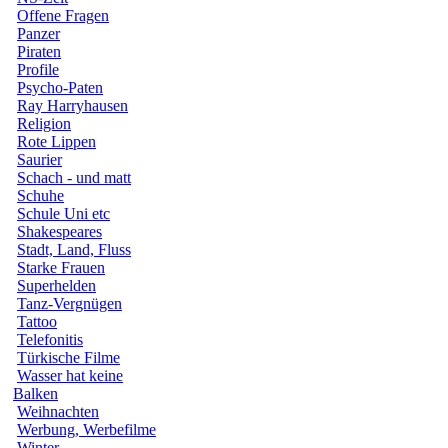
Offene Fragen
Panzer
Piraten
Profile
Psycho-Paten
Ray Harryhausen
Religion
Rote Lippen
Saurier
Schach - und matt
Schuhe
Schule Uni etc
Shakespeares
Stadt, Land, Fluss
Starke Frauen
Superhelden
Tanz-Vergnügen
Tattoo
Telefonitis
Türkische Filme
Wasser hat keine
Balken
Weihnachten
Werbung, Werbefilme
Winter