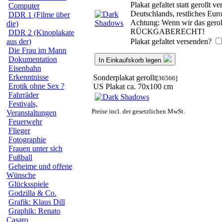
Plakat gefaltet statt gerollt
Computer
Deutschlands, restliches Eu
DDR 1 (Filme über
Achtung: Wenn wir das geroll
die)
RÜCKGABERECHT!
DDR 2 (Kinoplakate
Plakat gefaltet versenden?
aus der)
Die Frau im Mann
Dokumentation
In Einkaufskorb legen
Eisenbahn
Erkenntnisse
Sonderplakat gerollt
[36566]
Erotik ohne Sex ?
US Plakat ca. 70x100 cm
Fahrräder
Festivals,
Preise incl. der gesetzlichen MwSt.
Veranstaltungen
Feuerwehr
Flieger
Fotographie
Frauen unter sich
Fußball
Geheime und offene
Wünsche
Glücksspiele
Godzilla & Co.
Grafik: Klaus Dill
Graphik: Renato
Casaro