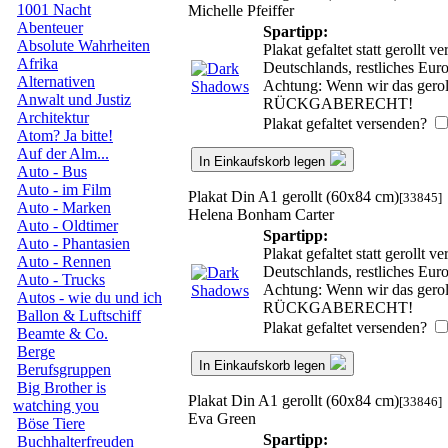
1001 Nacht
Michelle Pfeiffer
Abenteuer
Spartipp:
Absolute Wahrheiten
Plakat gefaltet statt gerollt
Afrika
Deutschlands, restliches Eu
Alternativen
Achtung: Wenn wir das geroll
Anwalt und Justiz
RÜCKGABERECHT!
Architektur
Plakat gefaltet versenden?
Atom? Ja bitte!
Auf der Alm...
In Einkaufskorb legen
Auto - Bus
Auto - im Film
Plakat Din A1 gerollt (60x84 cm)
[33845]
Auto - Marken
Helena Bonham Carter
Auto - Oldtimer
Spartipp:
Auto - Phantasien
Plakat gefaltet statt gerollt
Auto - Rennen
Deutschlands, restliches Eu
Auto - Trucks
Achtung: Wenn wir das geroll
Autos - wie du und ich
RÜCKGABERECHT!
Ballon & Luftschiff
Plakat gefaltet versenden?
Beamte & Co.
Berge
In Einkaufskorb legen
Berufsgruppen
Big Brother is
Plakat Din A1 gerollt (60x84 cm)
[33846]
watching you
Eva Green
Böse Tiere
Spartipp:
Buchhalterfreuden