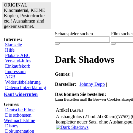
ORIGINAL
Kinomaterial, KEINE
Kopien, Posterdrucke
etc.! Ausnahmen sind
gekennzeichnet.
Schauspieler suchen
Film suche
Internes:
Startseite
Hilfe
Plakate-ABC
Dark Shadows
Versand-Infos
Einkaufskorb
Impressum
Genres:
|
AGB
Widerufsbelehrung
Darsteller:
|
Johnny Depp
|
Datenschutzerklärung
Das können Sie bestellen:
Kauf widerrufen
(zum Bestellen muß Ihr Browser Cookies akzepti
Genres:
Deutsche Filme
Artikel
[Art.Nr.]
Die schönsten
Aushangfotos (21 od.24x30 cm)
(
[33782]
Weihnachtsfilme
kompletter neuer Satz, ohne Aushangspu
Disney
Dokumentation