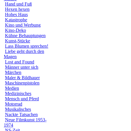
Hand und Fuß
Hexen hexen
Hohes Haus
Katastrophe
Kino und Werbung
Kino-Deko
Kühne Behauptungen
Kunst-Stücke
Lass Blumen sprechen!
Liebe geht durch den
Magen
Lost and Found
Männer unter sich
Märchen
Maler & Bildhauer
Maschinenpistolen
Medien
Medizinisches
Mensch und Pferd
Motorrad
Musikalisches
Nackte Tatsachen
Neue Filmkunst 1953-
1974
NS-Zeit