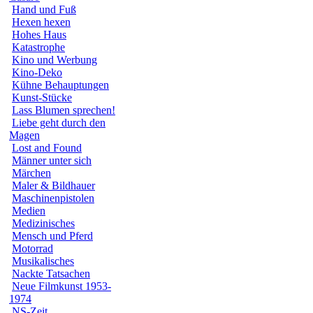
Hand und Fuß
Hexen hexen
Hohes Haus
Katastrophe
Kino und Werbung
Kino-Deko
Kühne Behauptungen
Kunst-Stücke
Lass Blumen sprechen!
Liebe geht durch den
Magen
Lost and Found
Männer unter sich
Märchen
Maler & Bildhauer
Maschinenpistolen
Medien
Medizinisches
Mensch und Pferd
Motorrad
Musikalisches
Nackte Tatsachen
Neue Filmkunst 1953-
1974
NS-Zeit