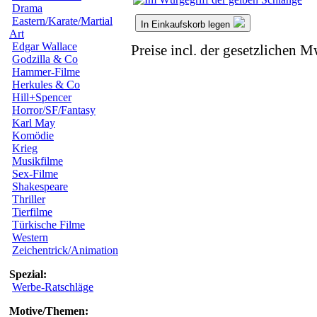
Drama
Eastern/Karate/Martial
In Einkaufskorb legen
Art
Edgar Wallace
Preise incl. der gesetzlichen M
Godzilla & Co
Hammer-Filme
Herkules & Co
Hill+Spencer
Horror/SF/Fantasy
Karl May
Komödie
Krieg
Musikfilme
Sex-Filme
Shakespeare
Thriller
Tierfilme
Türkische Filme
Western
Zeichentrick/Animation
Spezial:
Werbe-Ratschläge
Motive/Themen: