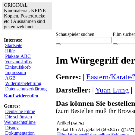
ORIGINAL
Kinomaterial, KEINE
Kopien, Posterdrucke
etc.! Ausnahmen sind
gekennzeichnet.
Schauspieler suchen
Film suche
Internes:
Startseite
Hilfe
Plakate-ABC
Im Würgegriff der
Versand-Infos
Einkaufskorb
Impressum
Genres:
|
Eastern/Karate/
AGB
Widerufsbelehrung
Darsteller:
|
Yuan Lung
|
Datenschutzerklärung
Kauf widerrufen
Das können Sie bestellen
Genres:
(zum Bestellen muß Ihr Browse
Deutsche Filme
Die schönsten
Weihnachtsfilme
Artikel
[Art.Nr.]
Disney
Plakat Din A1, gefaltet (60x84 cm)
[2487]
Dokumentation