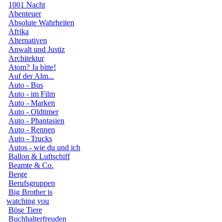
1001 Nacht
Abenteuer
Absolute Wahrheiten
Afrika
Alternativen
Anwalt und Justiz
Architektur
Atom? Ja bitte!
Auf der Alm...
Auto - Bus
Auto - im Film
Auto - Marken
Auto - Oldtimer
Auto - Phantasien
Auto - Rennen
Auto - Trucks
Autos - wie du und ich
Ballon & Luftschiff
Beamte & Co.
Berge
Berufsgruppen
Big Brother is
watching you
Böse Tiere
Buchhalterfreuden