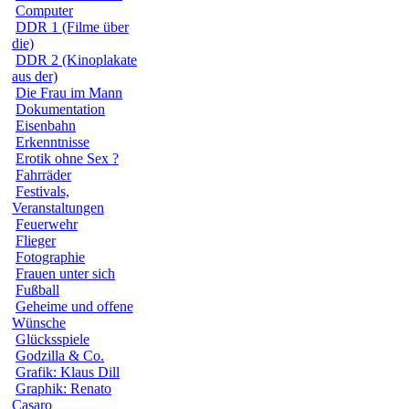
Computer
DDR 1 (Filme über
die)
DDR 2 (Kinoplakate
aus der)
Die Frau im Mann
Dokumentation
Eisenbahn
Erkenntnisse
Erotik ohne Sex ?
Fahrräder
Festivals,
Veranstaltungen
Feuerwehr
Flieger
Fotographie
Frauen unter sich
Fußball
Geheime und offene
Wünsche
Glücksspiele
Godzilla & Co.
Grafik: Klaus Dill
Graphik: Renato
Casaro