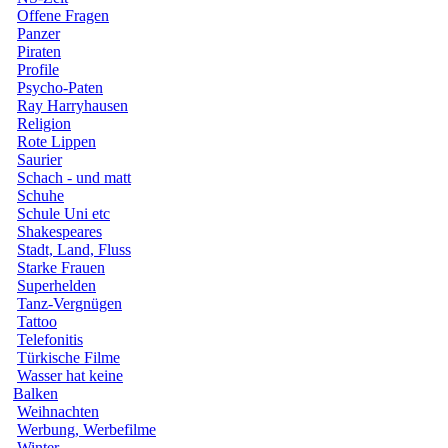
Offene Fragen
Panzer
Piraten
Profile
Psycho-Paten
Ray Harryhausen
Religion
Rote Lippen
Saurier
Schach - und matt
Schuhe
Schule Uni etc
Shakespeares
Stadt, Land, Fluss
Starke Frauen
Superhelden
Tanz-Vergnügen
Tattoo
Telefonitis
Türkische Filme
Wasser hat keine
Balken
Weihnachten
Werbung, Werbefilme
Winter