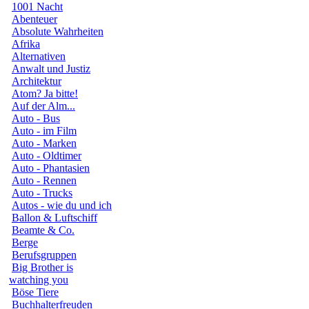
1001 Nacht
Abenteuer
Absolute Wahrheiten
Afrika
Alternativen
Anwalt und Justiz
Architektur
Atom? Ja bitte!
Auf der Alm...
Auto - Bus
Auto - im Film
Auto - Marken
Auto - Oldtimer
Auto - Phantasien
Auto - Rennen
Auto - Trucks
Autos - wie du und ich
Ballon & Luftschiff
Beamte & Co.
Berge
Berufsgruppen
Big Brother is
watching you
Böse Tiere
Buchhalterfreuden