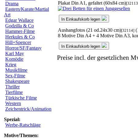
Plakat Din A1, gefaltet (60x84 cm)
[32113
Drama
Eastern/Karate/Martial
Art
In Einkaufskorb legen
Edgar Wallace
Godzilla & Co
Aushangfotos (21 od.24x30 cm)
(
[32114]
Hammer-Filme
8 Motive Din A4 + 4 Motive Din A3, kom
Herkules & Co
Hill+Spencer
In Einkaufskorb legen
Horror/SF/Fantasy
Karl May
Preise incl. der gesetzlichen M
Komödie
Krieg
Musikfilme
Sex-Filme
Shakespeare
Thriller
Tierfilme
Türkische Filme
Western
Zeichentrick/Animation
Spezial:
Werbe-Ratschläge
Motive/Themen: