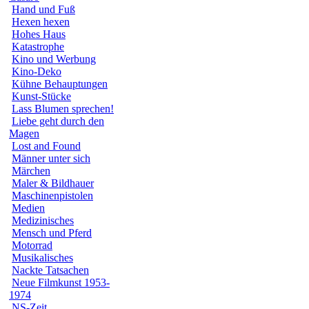
Hand und Fuß
Hexen hexen
Hohes Haus
Katastrophe
Kino und Werbung
Kino-Deko
Kühne Behauptungen
Kunst-Stücke
Lass Blumen sprechen!
Liebe geht durch den
Magen
Lost and Found
Männer unter sich
Märchen
Maler & Bildhauer
Maschinenpistolen
Medien
Medizinisches
Mensch und Pferd
Motorrad
Musikalisches
Nackte Tatsachen
Neue Filmkunst 1953-
1974
NS-Zeit