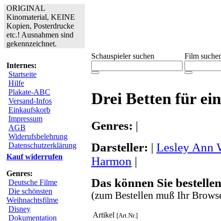
ORIGINAL
Kinomaterial, KEINE
Kopien, Posterdrucke
etc.! Ausnahmen sind
gekennzeichnet.
Schauspieler suchen
Film suche
Internes:
Startseite
Hilfe
Plakate-ABC
Drei Betten für ei
Versand-Infos
Einkaufskorb
Impressum
Genres:
|
AGB
Widerufsbelehrung
Darsteller:
|
Lesley Ann 
Datenschutzerklärung
Kauf widerrufen
Harmon
|
Genres:
Das können Sie bestellen
Deutsche Filme
Die schönsten
(zum Bestellen muß Ihr Browse
Weihnachtsfilme
Disney
Artikel
[Art.Nr.]
Dokumentation