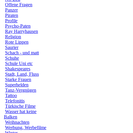
Offene Fragen
Panzer
Piraten
Profile
Psycho-Paten
Ray Harryhausen
Religion
Rote Lippen
Saurier
Schach - und matt
Schuhe
Schule Uni etc
Shakespeares
Stadt, Land, Fluss
Starke Frauen
Superhelden
Tanz-Vergnügen
Tattoo
Telefonitis
Türkische Filme
Wasser hat keine
Balken
Weihnachten
Werbung, Werbefilme
Winter