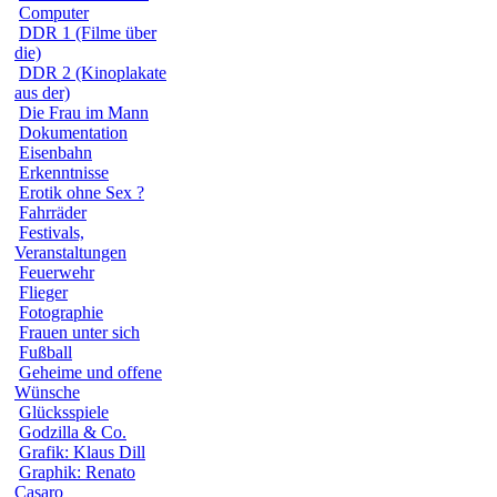
Computer
DDR 1 (Filme über
die)
DDR 2 (Kinoplakate
aus der)
Die Frau im Mann
Dokumentation
Eisenbahn
Erkenntnisse
Erotik ohne Sex ?
Fahrräder
Festivals,
Veranstaltungen
Feuerwehr
Flieger
Fotographie
Frauen unter sich
Fußball
Geheime und offene
Wünsche
Glücksspiele
Godzilla & Co.
Grafik: Klaus Dill
Graphik: Renato
Casaro