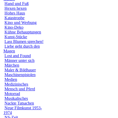
Hand und Fuß
Hexen hexen
Hohes Haus
Katastrophe
Kino und Werbung
Kino-Deko
Kühne Behauptungen
Kunst-Stücke
Lass Blumen sprechen!
Liebe geht durch den
Magen
Lost and Found
Männer unter sich
Märchen
Maler & Bildhauer
Maschinenpistolen
Medien
Medizinisches
Mensch und Pferd
Motorrad
Musikalisches
Nackte Tatsachen
Neue Filmkunst 1953-
1974
NS-Zeit