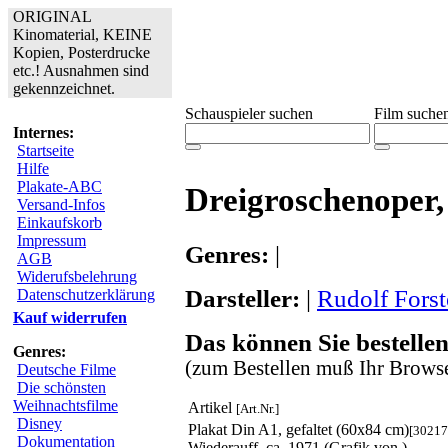
ORIGINAL
Kinomaterial, KEINE
Kopien, Posterdrucke
etc.! Ausnahmen sind
gekennzeichnet.
Schauspieler suchen
Film suche
Internes:
Startseite
Hilfe
Plakate-ABC
Dreigroschenoper,
Versand-Infos
Einkaufskorb
Impressum
Genres:
|
AGB
Widerufsbelehrung
Darsteller:
|
Rudolf Forst
Datenschutzerklärung
Kauf widerrufen
Das können Sie bestellen
Genres:
(zum Bestellen muß Ihr Browse
Deutsche Filme
Die schönsten
Weihnachtsfilme
Artikel
[Art.Nr.]
Disney
Plakat Din A1, gefaltet (60x84 cm)
[30217
Dokumentation
Wiederauff. ca. 1971 (Grafik von )