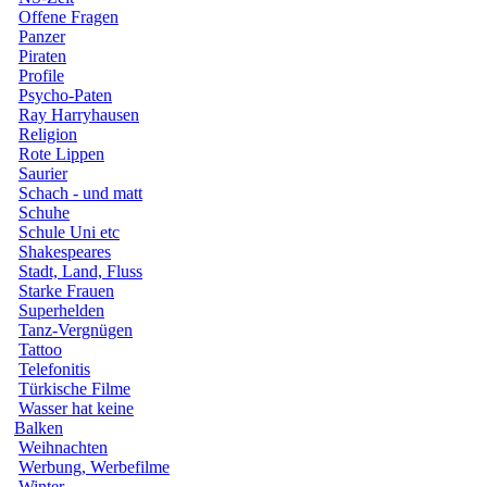
Offene Fragen
Panzer
Piraten
Profile
Psycho-Paten
Ray Harryhausen
Religion
Rote Lippen
Saurier
Schach - und matt
Schuhe
Schule Uni etc
Shakespeares
Stadt, Land, Fluss
Starke Frauen
Superhelden
Tanz-Vergnügen
Tattoo
Telefonitis
Türkische Filme
Wasser hat keine
Balken
Weihnachten
Werbung, Werbefilme
Winter