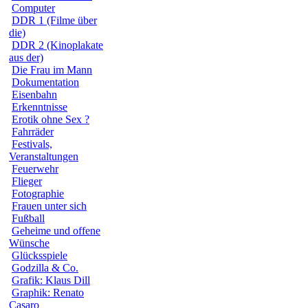
Computer
DDR 1 (Filme über
die)
DDR 2 (Kinoplakate
aus der)
Die Frau im Mann
Dokumentation
Eisenbahn
Erkenntnisse
Erotik ohne Sex ?
Fahrräder
Festivals,
Veranstaltungen
Feuerwehr
Flieger
Fotographie
Frauen unter sich
Fußball
Geheime und offene
Wünsche
Glücksspiele
Godzilla & Co.
Grafik: Klaus Dill
Graphik: Renato
Casaro