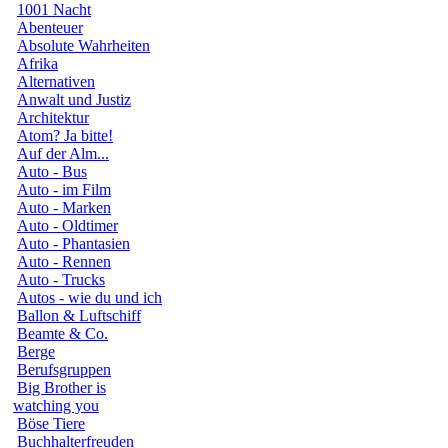
1001 Nacht
Abenteuer
Absolute Wahrheiten
Afrika
Alternativen
Anwalt und Justiz
Architektur
Atom? Ja bitte!
Auf der Alm...
Auto - Bus
Auto - im Film
Auto - Marken
Auto - Oldtimer
Auto - Phantasien
Auto - Rennen
Auto - Trucks
Autos - wie du und ich
Ballon & Luftschiff
Beamte & Co.
Berge
Berufsgruppen
Big Brother is
watching you
Böse Tiere
Buchhalterfreuden