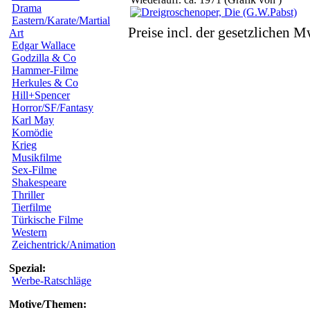
Drama
Eastern/Karate/Martial
Preise incl. der gesetzlichen M
Art
Edgar Wallace
Godzilla & Co
Hammer-Filme
Herkules & Co
Hill+Spencer
Horror/SF/Fantasy
Karl May
Komödie
Krieg
Musikfilme
Sex-Filme
Shakespeare
Thriller
Tierfilme
Türkische Filme
Western
Zeichentrick/Animation
Spezial:
Werbe-Ratschläge
Motive/Themen: