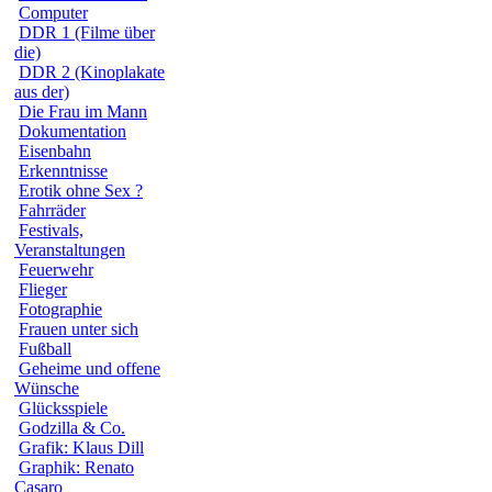
Computer
DDR 1 (Filme über
die)
DDR 2 (Kinoplakate
aus der)
Die Frau im Mann
Dokumentation
Eisenbahn
Erkenntnisse
Erotik ohne Sex ?
Fahrräder
Festivals,
Veranstaltungen
Feuerwehr
Flieger
Fotographie
Frauen unter sich
Fußball
Geheime und offene
Wünsche
Glücksspiele
Godzilla & Co.
Grafik: Klaus Dill
Graphik: Renato
Casaro