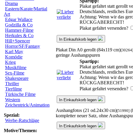
Spartipp:
Drama
Plakat gefaltet statt geroll
Eastern/Karate/Martial
Deutschlands, restliches Eu
Art
Achtung: Wenn wir das geroll
Edgar Wallace
RÜCKGABERECHT!
Godzilla & Co
Plakat gefaltet versenden?
Hammer-Filme
Herkules & Co
In Einkaufskorb legen
Hill+Spencer
Horror/SF/Fantasy
Plakat Din A0 gerollt (84x119 cm)
[30264
Karl May
geringe Aushangspuren
Komödie
Spartipp:
Krieg
Plakat gefaltet statt geroll
Musikfilme
Deutschlands, restliches Eu
Sex-Filme
Achtung: Wenn wir das geroll
Shakespeare
RÜCKGABERECHT!
Thriller
Plakat gefaltet versenden?
Tierfilme
Türkische Filme
Western
In Einkaufskorb legen
Zeichentrick/Animation
Aushangfotos (21 od.24x30 cm)
(
[51990]
Spezial:
kompletter neuer Satz, ohne Aushangspu
Werbe-Ratschläge
In Einkaufskorb legen
Motive/Themen: