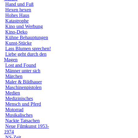
Hand und Fuß
Hexen hexen
Hohes Haus
Katastrophe
Kino und Werbung
Kino-Deko
Kühne Behauptungen
Kunst-Stücke
Lass Blumen sprechen!
Liebe geht durch den
Magen
Lost and Found
Männer unter sich
Märchen
Maler & Bildhauer
Maschinenpistolen
Medien
Medizinisches
Mensch und Pferd
Motorrad
Musikalisches
Nackte Tatsachen
Neue Filmkunst 1953-
1974
NS-Zeit