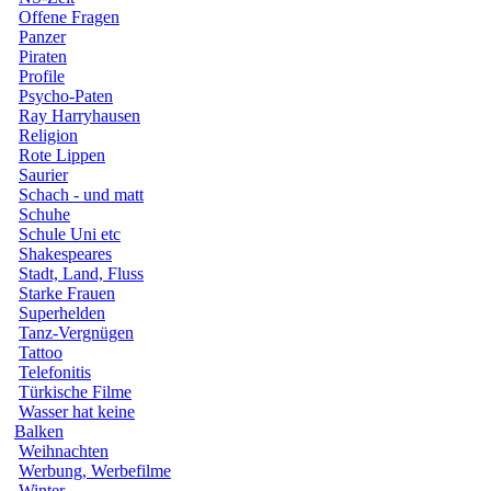
Offene Fragen
Panzer
Piraten
Profile
Psycho-Paten
Ray Harryhausen
Religion
Rote Lippen
Saurier
Schach - und matt
Schuhe
Schule Uni etc
Shakespeares
Stadt, Land, Fluss
Starke Frauen
Superhelden
Tanz-Vergnügen
Tattoo
Telefonitis
Türkische Filme
Wasser hat keine
Balken
Weihnachten
Werbung, Werbefilme
Winter