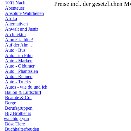
1001 Nacht
Preise incl. der gesetzlichen M
Abenteuer
Absolute Wahrheiten
Afrika
Alternativen
Anwalt und Justiz
Architektur
Atom? Ja bitte!
Auf der Alm...
Auto - Bus
Auto - im Film
Auto - Marken
Auto - Oldtimer
Auto - Phantasien
Auto - Rennen
Auto - Trucks
Autos - wie du und ich
Ballon & Luftschiff
Beamte & Co.
Berge
Berufsgruppen
Big Brother is
watching you
Böse Tiere
Buchhalterfreuden