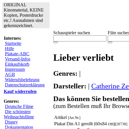
ORIGINAL
Kinomaterial, KEINE
Kopien, Posterdrucke
etc.! Ausnahmen sind
gekennzeichnet.
Schauspieler suchen
Film suche
Internes:
Startseite
Hilfe
Plakate-ABC
Lieber verliebt
Versand-Infos
Einkaufskorb
Impressum
Genres:
|
AGB
Widerufsbelehrung
Darsteller:
|
Catherine Ze
Datenschutzerklärung
Kauf widerrufen
Das können Sie bestellen
Genres:
(zum Bestellen muß Ihr Browse
Deutsche Filme
Die schönsten
Weihnachtsfilme
Artikel
[Art.Nr.]
Disney
Plakat Din A1 gerollt (60x84 cm)
[28738]
Dokumentation