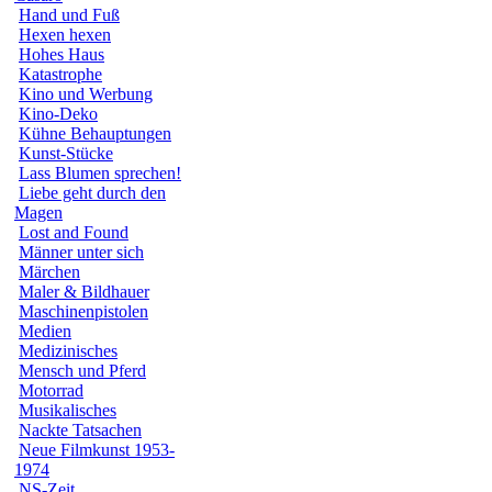
Hand und Fuß
Hexen hexen
Hohes Haus
Katastrophe
Kino und Werbung
Kino-Deko
Kühne Behauptungen
Kunst-Stücke
Lass Blumen sprechen!
Liebe geht durch den
Magen
Lost and Found
Männer unter sich
Märchen
Maler & Bildhauer
Maschinenpistolen
Medien
Medizinisches
Mensch und Pferd
Motorrad
Musikalisches
Nackte Tatsachen
Neue Filmkunst 1953-
1974
NS-Zeit