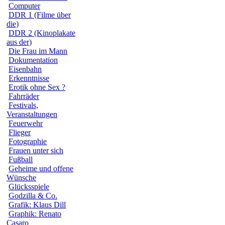
Computer
DDR 1 (Filme über
die)
DDR 2 (Kinoplakate
aus der)
Die Frau im Mann
Dokumentation
Eisenbahn
Erkenntnisse
Erotik ohne Sex ?
Fahrräder
Festivals,
Veranstaltungen
Feuerwehr
Flieger
Fotographie
Frauen unter sich
Fußball
Geheime und offene
Wünsche
Glücksspiele
Godzilla & Co.
Grafik: Klaus Dill
Graphik: Renato
Casaro