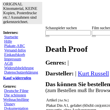
ORIGINAL
Kinomaterial, KEINE
Kopien, Posterdrucke
etc.! Ausnahmen sind
gekennzeichnet.
Schauspieler suchen
Film suche
Internes:
Startseite
Hilfe
Plakate-ABC
Death Proof
Versand-Infos
Einkaufskorb
Impressum
Genres:
|
AGB
Widerufsbelehrung
Darsteller:
|
Kurt Russell
Datenschutzerklärung
Kauf widerrufen
Das können Sie bestellen
Genres:
(zum Bestellen muß Ihr Browse
Deutsche Filme
Die schönsten
Weihnachtsfilme
Artikel
[Art.Nr.]
Disney
Plakat Din A1, gefaltet (60x84 cm)
[48820
Dokumentation
neuwertig, ohne Aushangspuren