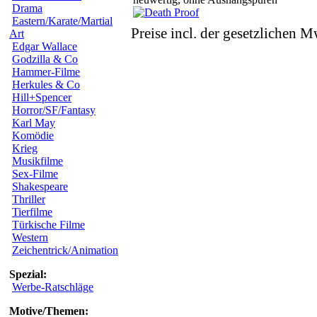
Drama
Eastern/Karate/Martial
Preise incl. der gesetzlichen M
Art
Edgar Wallace
Godzilla & Co
Hammer-Filme
Herkules & Co
Hill+Spencer
Horror/SF/Fantasy
Karl May
Komödie
Krieg
Musikfilme
Sex-Filme
Shakespeare
Thriller
Tierfilme
Türkische Filme
Western
Zeichentrick/Animation
Spezial:
Werbe-Ratschläge
Motive/Themen: