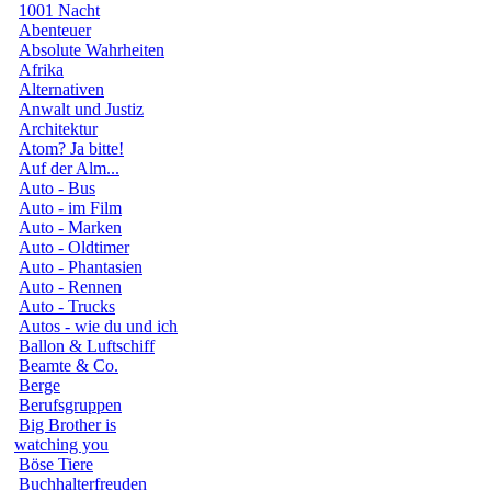
1001 Nacht
Abenteuer
Absolute Wahrheiten
Afrika
Alternativen
Anwalt und Justiz
Architektur
Atom? Ja bitte!
Auf der Alm...
Auto - Bus
Auto - im Film
Auto - Marken
Auto - Oldtimer
Auto - Phantasien
Auto - Rennen
Auto - Trucks
Autos - wie du und ich
Ballon & Luftschiff
Beamte & Co.
Berge
Berufsgruppen
Big Brother is
watching you
Böse Tiere
Buchhalterfreuden