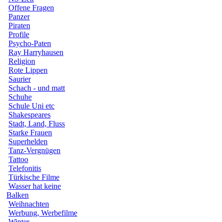
Offene Fragen
Panzer
Piraten
Profile
Psycho-Paten
Ray Harryhausen
Religion
Rote Lippen
Saurier
Schach - und matt
Schuhe
Schule Uni etc
Shakespeares
Stadt, Land, Fluss
Starke Frauen
Superhelden
Tanz-Vergnügen
Tattoo
Telefonitis
Türkische Filme
Wasser hat keine
Balken
Weihnachten
Werbung, Werbefilme
Winter