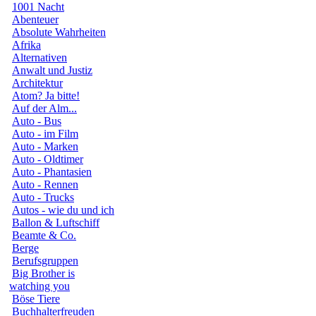
1001 Nacht
Abenteuer
Absolute Wahrheiten
Afrika
Alternativen
Anwalt und Justiz
Architektur
Atom? Ja bitte!
Auf der Alm...
Auto - Bus
Auto - im Film
Auto - Marken
Auto - Oldtimer
Auto - Phantasien
Auto - Rennen
Auto - Trucks
Autos - wie du und ich
Ballon & Luftschiff
Beamte & Co.
Berge
Berufsgruppen
Big Brother is
watching you
Böse Tiere
Buchhalterfreuden