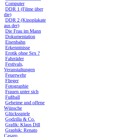
Computer
DDR 1 (Filme über
die)
DDR 2 (Kinoplakate
aus der)
Die Frau im Mann
Dokumentation
Eisenbahn
Erkenntnisse
Erotik ohne Sex ?
Fahrräder
Festivals,
Veranstaltungen
Feuerwehr
Flieger
Fotographie
Frauen unter sich
Fußball
Geheime und offene
Wünsche
Glücksspiele
Godzilla & Co.
Grafik: Klaus Dill
Graphik: Renato
Casaro