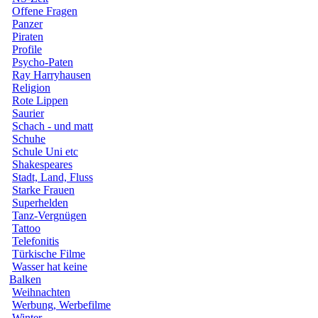
Offene Fragen
Panzer
Piraten
Profile
Psycho-Paten
Ray Harryhausen
Religion
Rote Lippen
Saurier
Schach - und matt
Schuhe
Schule Uni etc
Shakespeares
Stadt, Land, Fluss
Starke Frauen
Superhelden
Tanz-Vergnügen
Tattoo
Telefonitis
Türkische Filme
Wasser hat keine
Balken
Weihnachten
Werbung, Werbefilme
Winter