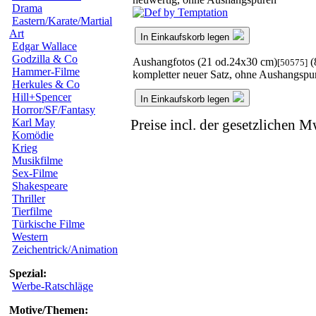
Drama
Eastern/Karate/Martial
Art
In Einkaufskorb legen
Edgar Wallace
Godzilla & Co
Aushangfotos (21 od.24x30 cm)
(
[50575]
Hammer-Filme
kompletter neuer Satz, ohne Aushangspu
Herkules & Co
Hill+Spencer
In Einkaufskorb legen
Horror/SF/Fantasy
Karl May
Preise incl. der gesetzlichen M
Komödie
Krieg
Musikfilme
Sex-Filme
Shakespeare
Thriller
Tierfilme
Türkische Filme
Western
Zeichentrick/Animation
Spezial:
Werbe-Ratschläge
Motive/Themen: