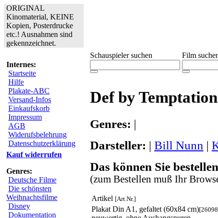
ORIGINAL
Kinomaterial, KEINE
Kopien, Posterdrucke
etc.! Ausnahmen sind
gekennzeichnet.
Schauspieler suchen
Film suche
Internes:
Startseite
Hilfe
Plakate-ABC
Def by Temptation
Versand-Infos
Einkaufskorb
Impressum
Genres:
|
AGB
Widerufsbelehrung
Darsteller:
|
Bill Nunn
|
K
Datenschutzerklärung
Kauf widerrufen
Das können Sie bestellen
Genres:
(zum Bestellen muß Ihr Browse
Deutsche Filme
Die schönsten
Weihnachtsfilme
Artikel
[Art.Nr.]
Disney
Plakat Din A1, gefaltet (60x84 cm)
[26098
Dokumentation
neuwertig, ohne Aushangspuren