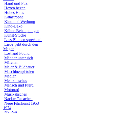
Hand und Fuß
Hexen hexen
Hohes Haus
Katastrophe
Kino und Werbung
Kino-Deko
Kühne Behauptungen
Kunst-Stücke
Lass Blumen sprechen!
Liebe geht durch den
Magen
Lost and Found
Männer unter sich
Märchen
Maler & Bildhauer
Maschinenpistolen
Medien
Medizinisches
Mensch und Pferd
Motorrad
Musikalisches
Nackte Tatsachen
Neue Filmkunst 1953-
1974
NS-Zeit