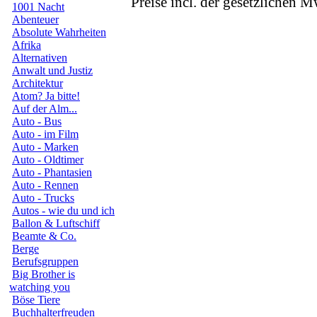
Preise incl. der gesetzlichen M
1001 Nacht
Abenteuer
Absolute Wahrheiten
Afrika
Alternativen
Anwalt und Justiz
Architektur
Atom? Ja bitte!
Auf der Alm...
Auto - Bus
Auto - im Film
Auto - Marken
Auto - Oldtimer
Auto - Phantasien
Auto - Rennen
Auto - Trucks
Autos - wie du und ich
Ballon & Luftschiff
Beamte & Co.
Berge
Berufsgruppen
Big Brother is
watching you
Böse Tiere
Buchhalterfreuden