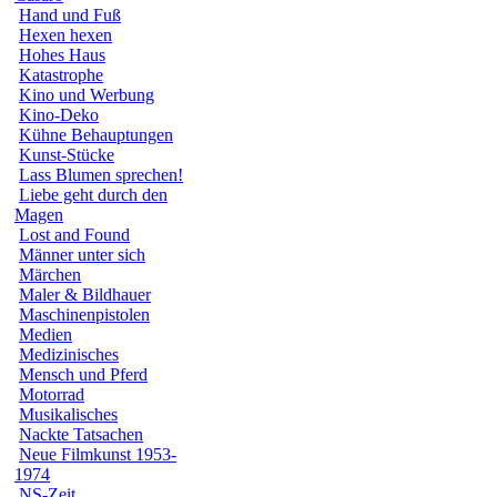
Hand und Fuß
Hexen hexen
Hohes Haus
Katastrophe
Kino und Werbung
Kino-Deko
Kühne Behauptungen
Kunst-Stücke
Lass Blumen sprechen!
Liebe geht durch den
Magen
Lost and Found
Männer unter sich
Märchen
Maler & Bildhauer
Maschinenpistolen
Medien
Medizinisches
Mensch und Pferd
Motorrad
Musikalisches
Nackte Tatsachen
Neue Filmkunst 1953-
1974
NS-Zeit