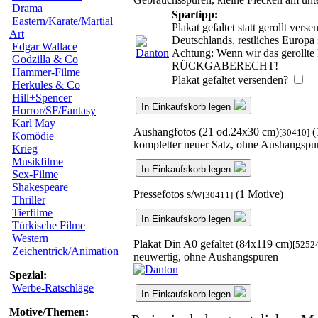
Drama
Spartipp:
Eastern/Karate/Martial
Plakat gefaltet statt gerollt ve
Art
Deutschlands, restliches Europa
Edgar Wallace
Achtung: Wenn wir das gerollte P
Godzilla & Co
RÜCKGABERECHT!
Hammer-Filme
Plakat gefaltet versenden?
Herkules & Co
Hill+Spencer
In Einkaufskorb legen
Horror/SF/Fantasy
Karl May
Aushangfotos (21 od.24x30 cm)
(
[30410]
Komödie
kompletter neuer Satz, ohne Aushangspu
Krieg
Musikfilme
In Einkaufskorb legen
Sex-Filme
Shakespeare
Pressefotos s/w
(1 Motive)
[30411]
Thriller
Tierfilme
In Einkaufskorb legen
Türkische Filme
Western
Plakat Din A0 gefaltet (84x119 cm)
[5252
Zeichentrick/Animation
neuwertig, ohne Aushangspuren
Spezial:
Werbe-Ratschläge
In Einkaufskorb legen
Motive/Themen: