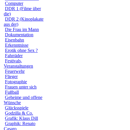
Computer
DDR 1 (Filme über
die)
DDR 2 (Kinoplakate
aus der)
Die Frau im Mann
Dokumentation
Eisenbahn
Erkenntnisse
Erotik ohne Sex ?
Fahrräder
Festivals,
Veranstaltungen
Feuerwehr
Flieger
Fotographie
Frauen unter sich
Fußball
Geheime und offene
Wünsche
Glücksspiele
Godzilla & Co.
Grafik: Klaus Dill
Graphik: Renato
Casaro