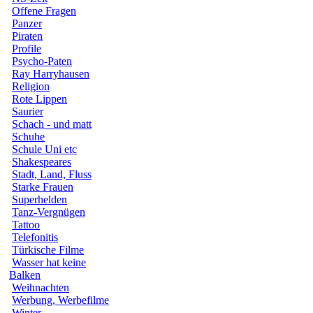
Offene Fragen
Panzer
Piraten
Profile
Psycho-Paten
Ray Harryhausen
Religion
Rote Lippen
Saurier
Schach - und matt
Schuhe
Schule Uni etc
Shakespeares
Stadt, Land, Fluss
Starke Frauen
Superhelden
Tanz-Vergnügen
Tattoo
Telefonitis
Türkische Filme
Wasser hat keine
Balken
Weihnachten
Werbung, Werbefilme
Winter