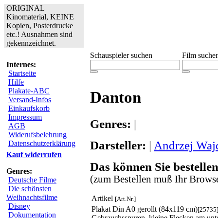
ORIGINAL
Kinomaterial, KEINE
Kopien, Posterdrucke
etc.! Ausnahmen sind
gekennzeichnet.
Schauspieler suchen
Film suche
Internes:
Startseite
Hilfe
Plakate-ABC
Danton
Versand-Infos
Einkaufskorb
Impressum
Genres:
|
AGB
Widerufsbelehrung
Darsteller:
|
Andrzej Waj
Datenschutzerklärung
Kauf widerrufen
Das können Sie bestellen
Genres:
(zum Bestellen muß Ihr Browse
Deutsche Filme
Die schönsten
Weihnachtsfilme
Artikel
[Art.Nr.]
Disney
Plakat Din A0 gerollt (84x119 cm)
[25735
Dokumentation
Gebrauchsspuren, kleine Flecken am un