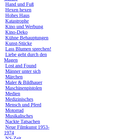
Hand und Fuß
Hexen hexen
Hohes Haus
Katastrophe
Kino und Werbung
Kino-Deko
Kühne Behauptungen
Kunst-Stücke
Lass Blumen sprechen!
Liebe geht durch den
Magen
Lost and Found
Männer unter sich
Märchen
Maler & Bildhauer
Maschinenpistolen
Medien
Medizinisches
Mensch und Pferd
Motorrad
Musikalisches
Nackte Tatsachen
Neue Filmkunst 1953-
1974
NS-Zeit