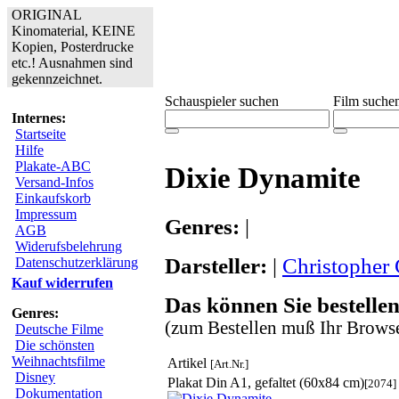
ORIGINAL
Kinomaterial, KEINE
Kopien, Posterdrucke
etc.! Ausnahmen sind
gekennzeichnet.
Schauspieler suchen
Film suche
Internes:
Startseite
Hilfe
Plakate-ABC
Dixie Dynamite
Versand-Infos
Einkaufskorb
Impressum
Genres:
|
AGB
Widerufsbelehrung
Darsteller:
|
Christopher
Datenschutzerklärung
Kauf widerrufen
Das können Sie bestellen
Genres:
(zum Bestellen muß Ihr Browse
Deutsche Filme
Die schönsten
Weihnachtsfilme
Artikel
[Art.Nr.]
Disney
Plakat Din A1, gefaltet (60x84 cm)
[2074]
Dokumentation