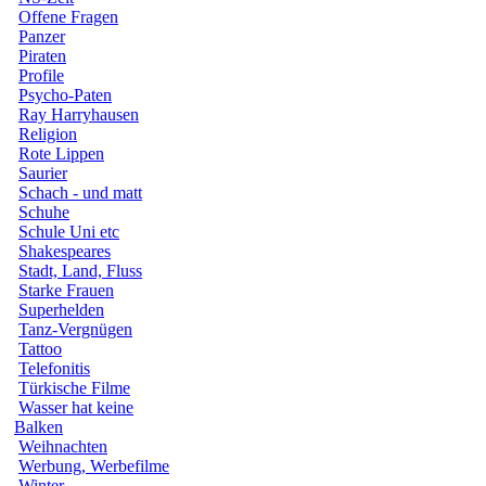
Offene Fragen
Panzer
Piraten
Profile
Psycho-Paten
Ray Harryhausen
Religion
Rote Lippen
Saurier
Schach - und matt
Schuhe
Schule Uni etc
Shakespeares
Stadt, Land, Fluss
Starke Frauen
Superhelden
Tanz-Vergnügen
Tattoo
Telefonitis
Türkische Filme
Wasser hat keine
Balken
Weihnachten
Werbung, Werbefilme
Winter