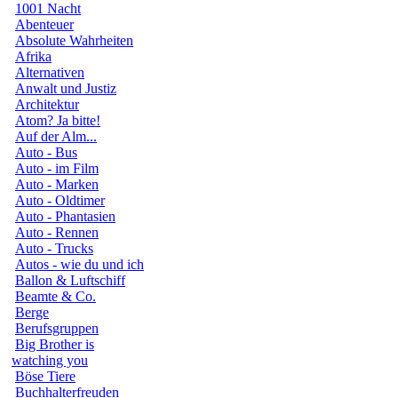
1001 Nacht
Abenteuer
Absolute Wahrheiten
Afrika
Alternativen
Anwalt und Justiz
Architektur
Atom? Ja bitte!
Auf der Alm...
Auto - Bus
Auto - im Film
Auto - Marken
Auto - Oldtimer
Auto - Phantasien
Auto - Rennen
Auto - Trucks
Autos - wie du und ich
Ballon & Luftschiff
Beamte & Co.
Berge
Berufsgruppen
Big Brother is
watching you
Böse Tiere
Buchhalterfreuden