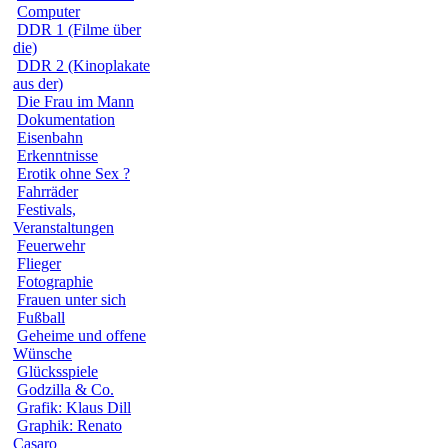
Computer
DDR 1 (Filme über
die)
DDR 2 (Kinoplakate
aus der)
Die Frau im Mann
Dokumentation
Eisenbahn
Erkenntnisse
Erotik ohne Sex ?
Fahrräder
Festivals,
Veranstaltungen
Feuerwehr
Flieger
Fotographie
Frauen unter sich
Fußball
Geheime und offene
Wünsche
Glücksspiele
Godzilla & Co.
Grafik: Klaus Dill
Graphik: Renato
Casaro