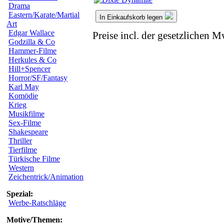
Drama
Eastern/Karate/Martial
In Einkaufskorb legen
Art
Edgar Wallace
Preise incl. der gesetzlichen M
Godzilla & Co
Hammer-Filme
Herkules & Co
Hill+Spencer
Horror/SF/Fantasy
Karl May
Komödie
Krieg
Musikfilme
Sex-Filme
Shakespeare
Thriller
Tierfilme
Türkische Filme
Western
Zeichentrick/Animation
Spezial:
Werbe-Ratschläge
Motive/Themen: