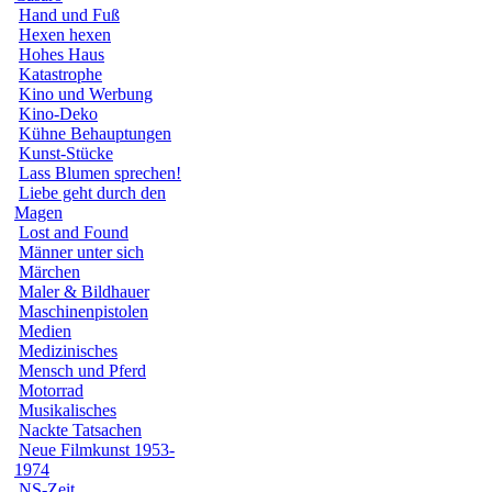
Hand und Fuß
Hexen hexen
Hohes Haus
Katastrophe
Kino und Werbung
Kino-Deko
Kühne Behauptungen
Kunst-Stücke
Lass Blumen sprechen!
Liebe geht durch den
Magen
Lost and Found
Männer unter sich
Märchen
Maler & Bildhauer
Maschinenpistolen
Medien
Medizinisches
Mensch und Pferd
Motorrad
Musikalisches
Nackte Tatsachen
Neue Filmkunst 1953-
1974
NS-Zeit