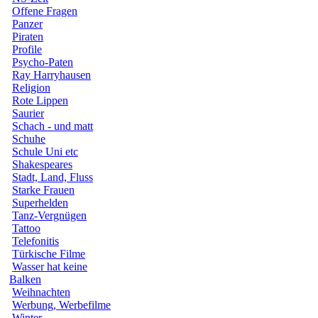
Offene Fragen
Panzer
Piraten
Profile
Psycho-Paten
Ray Harryhausen
Religion
Rote Lippen
Saurier
Schach - und matt
Schuhe
Schule Uni etc
Shakespeares
Stadt, Land, Fluss
Starke Frauen
Superhelden
Tanz-Vergnügen
Tattoo
Telefonitis
Türkische Filme
Wasser hat keine
Balken
Weihnachten
Werbung, Werbefilme
Winter