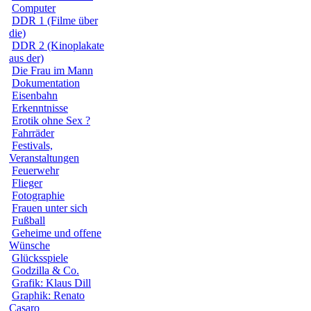
Computer
DDR 1 (Filme über
die)
DDR 2 (Kinoplakate
aus der)
Die Frau im Mann
Dokumentation
Eisenbahn
Erkenntnisse
Erotik ohne Sex ?
Fahrräder
Festivals,
Veranstaltungen
Feuerwehr
Flieger
Fotographie
Frauen unter sich
Fußball
Geheime und offene
Wünsche
Glücksspiele
Godzilla & Co.
Grafik: Klaus Dill
Graphik: Renato
Casaro