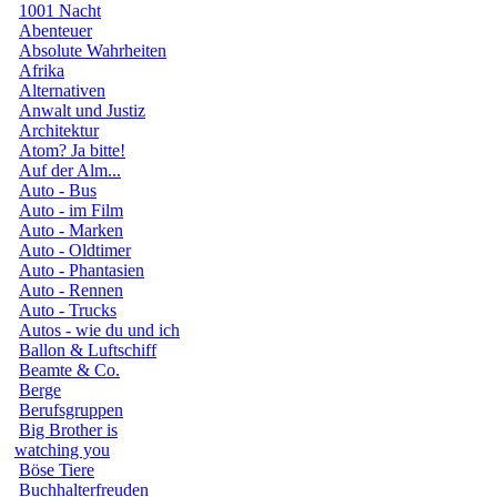
1001 Nacht
Abenteuer
Absolute Wahrheiten
Afrika
Alternativen
Anwalt und Justiz
Architektur
Atom? Ja bitte!
Auf der Alm...
Auto - Bus
Auto - im Film
Auto - Marken
Auto - Oldtimer
Auto - Phantasien
Auto - Rennen
Auto - Trucks
Autos - wie du und ich
Ballon & Luftschiff
Beamte & Co.
Berge
Berufsgruppen
Big Brother is
watching you
Böse Tiere
Buchhalterfreuden