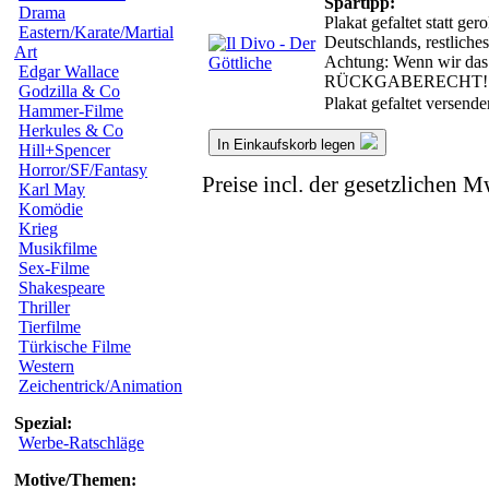
Spartipp:
Drama
Plakat gefaltet statt ge
Eastern/Karate/Martial
Deutschlands, restlich
Art
Achtung: Wenn wir das g
Edgar Wallace
RÜCKGABERECHT!
Godzilla & Co
Plakat gefaltet versend
Hammer-Filme
Herkules & Co
In Einkaufskorb legen
Hill+Spencer
Horror/SF/Fantasy
Preise incl. der gesetzlichen M
Karl May
Komödie
Krieg
Musikfilme
Sex-Filme
Shakespeare
Thriller
Tierfilme
Türkische Filme
Western
Zeichentrick/Animation
Spezial:
Werbe-Ratschläge
Motive/Themen: