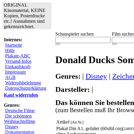
ORIGINAL
Kinomaterial, KEINE
Kopien, Posterdrucke
etc.! Ausnahmen sind
gekennzeichnet.
Schauspieler suchen
Film suche
Internes:
Startseite
Hilfe
Plakate-ABC
Donald Ducks So
Versand-Infos
Einkaufskorb
Impressum
Genres:
|
Disney
|
Zeiche
AGB
Widerufsbelehrung
Darsteller:
|
Datenschutzerklärung
Kauf widerrufen
Das können Sie bestellen
Genres:
(zum Bestellen muß Ihr Browse
Deutsche Filme
Die schönsten
Weihnachtsfilme
Artikel
[Art.Nr.]
Disney
Plakat Din A1, gefaltet (60x84 cm)
[24893
Dokumentation
ohne Aushangspuren