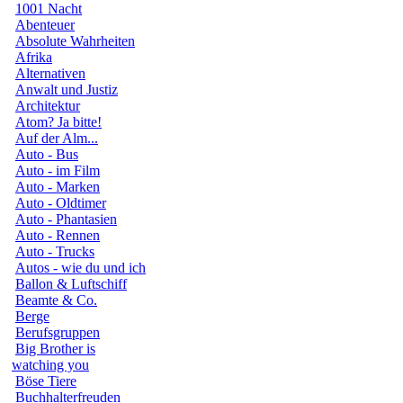
1001 Nacht
Abenteuer
Absolute Wahrheiten
Afrika
Alternativen
Anwalt und Justiz
Architektur
Atom? Ja bitte!
Auf der Alm...
Auto - Bus
Auto - im Film
Auto - Marken
Auto - Oldtimer
Auto - Phantasien
Auto - Rennen
Auto - Trucks
Autos - wie du und ich
Ballon & Luftschiff
Beamte & Co.
Berge
Berufsgruppen
Big Brother is
watching you
Böse Tiere
Buchhalterfreuden