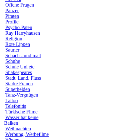
Offene Fragen
Panzer
Piraten
Profile
Psycho-Paten
Ray Harryhausen
Religion
Rote Lippen
Saurier
Schach - und matt
Schuhe
Schule Uni etc
Shakespeares
Stadt, Land, Fluss
Starke Frauen
Superhelden
Tanz-Vergnügen
Tattoo
Telefonitis
Türkische Filme
Wasser hat keine
Balken
Weihnachten
Werbung, Werbefilme
Winter