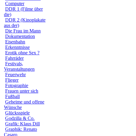
Computer
DDR 1 (Filme über
die)
DDR 2 (Kinoplakate
aus der)
Die Frau im Mann
Dokumentation
Eisenbahn
Erkenntnisse
Erotik ohne Sex ?
Fahrräder
Festivals,
Veranstaltungen
Feuerwehr
Flieger
Fotographie
Frauen unter sich
Fußball
Geheime und offene
Wünsche
Glücksspiele
Godzilla & Co.
Grafik: Klaus Dill
Graphik: Renato
Casaro