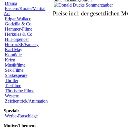
Drama
Eastern/Karate/Martial
Preise incl. der gesetzlichen M
Art
Edgar Wallace
Godzilla & Co
Hammer-Filme
Herkules & Co
Hill+Spencer
Horror/SF/Fantasy
Karl May
Komödie
Krieg
Musikfilme
Sex-Filme
Shakespeare
Thriller
Tierfilme
Türkische Filme
Western
Zeichentrick/Animation
Spezial:
Werbe-Ratschläge
Motive/Themen: