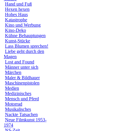
Hand und Fuß
Hexen hexen
Hohes Haus
Katastrophe
Kino und Werbung
Kino-Deko
Kühne Behauptungen
Kunst-Stücke
Lass Blumen sprechen!
Liebe geht durch den
Magen
Lost and Found
Männer unter sich
Märchen
Maler & Bildhauer
Maschinenpistolen
Medien
Medizinisches
Mensch und Pferd
Motorrad
Musikalisches
Nackte Tatsachen
Neue Filmkunst 1953-
1974
NS-Zeit