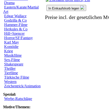
Drama
Eastern/Karate/Martial
In Einkaufskorb legen
Art
Edgar Wallace
Preise incl. der gesetzlichen M
Godzilla & Co
Hammer-Filme
Herkules & Co
Hill+Spencer
Horror/SF/Fantasy
Karl May
Komödie
Krieg
Musikfilme
Sex-Filme
Shakespeare
Thriller
Tierfilme
Türkische Filme
Western
Zeichentrick/Animation
Spezial:
Werbe-Ratschläge
Motive/Themen: