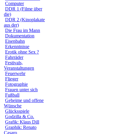
Computer
DDR 1 (Filme über
die)
DDR 2 (Kinoplakate
aus der)
Die Frau im Mann
Dokumentation
Eisenbahn
Erkenntnisse
Erotik ohne Sex ?
Fahrräder
Festivals,
Veranstaltungen
Feuerwehr
Flieger
Fotographie
Frauen unter sich
Fußball
Geheime und offene
Wünsche
Glücksspiele
Godzilla & Co.
Grafik: Klaus Dill
Graphik: Renato
Casaro