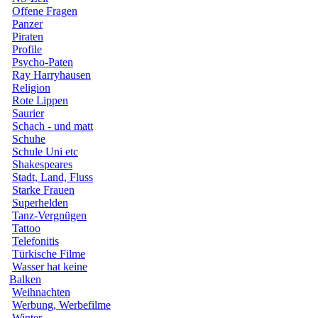
Offene Fragen
Panzer
Piraten
Profile
Psycho-Paten
Ray Harryhausen
Religion
Rote Lippen
Saurier
Schach - und matt
Schuhe
Schule Uni etc
Shakespeares
Stadt, Land, Fluss
Starke Frauen
Superhelden
Tanz-Vergnügen
Tattoo
Telefonitis
Türkische Filme
Wasser hat keine
Balken
Weihnachten
Werbung, Werbefilme
Winter