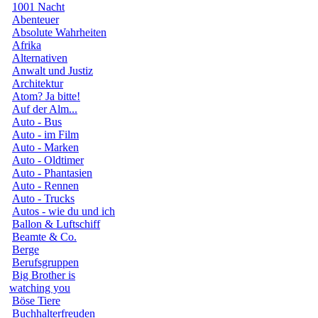
1001 Nacht
Abenteuer
Absolute Wahrheiten
Afrika
Alternativen
Anwalt und Justiz
Architektur
Atom? Ja bitte!
Auf der Alm...
Auto - Bus
Auto - im Film
Auto - Marken
Auto - Oldtimer
Auto - Phantasien
Auto - Rennen
Auto - Trucks
Autos - wie du und ich
Ballon & Luftschiff
Beamte & Co.
Berge
Berufsgruppen
Big Brother is
watching you
Böse Tiere
Buchhalterfreuden