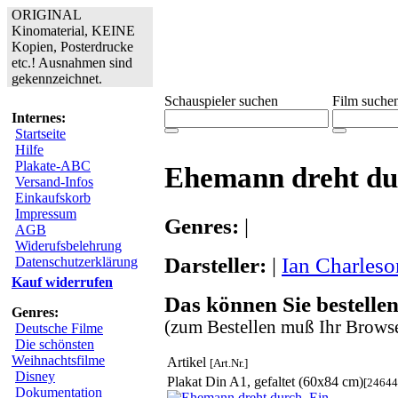
ORIGINAL
Kinomaterial, KEINE
Kopien, Posterdrucke
etc.! Ausnahmen sind
gekennzeichnet.
Schauspieler suchen
Film suche
Internes:
Startseite
Hilfe
Plakate-ABC
Ehemann dreht du
Versand-Infos
Einkaufskorb
Impressum
Genres:
|
AGB
Widerufsbelehrung
Darsteller:
|
Ian Charleso
Datenschutzerklärung
Kauf widerrufen
Das können Sie bestellen
Genres:
(zum Bestellen muß Ihr Browse
Deutsche Filme
Die schönsten
Weihnachtsfilme
Artikel
[Art.Nr.]
Disney
Plakat Din A1, gefaltet (60x84 cm)
[24644
Dokumentation