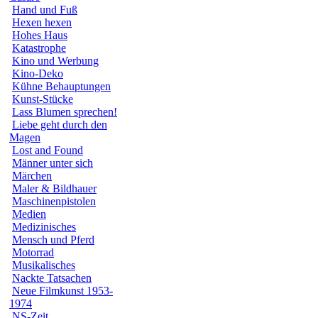
Hand und Fuß
Hexen hexen
Hohes Haus
Katastrophe
Kino und Werbung
Kino-Deko
Kühne Behauptungen
Kunst-Stücke
Lass Blumen sprechen!
Liebe geht durch den
Magen
Lost and Found
Männer unter sich
Märchen
Maler & Bildhauer
Maschinenpistolen
Medien
Medizinisches
Mensch und Pferd
Motorrad
Musikalisches
Nackte Tatsachen
Neue Filmkunst 1953-
1974
NS-Zeit