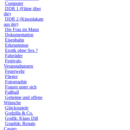
Computer
DDR 1 (Filme über
die)
DDR 2 (Kinoplakate
aus der)
Die Frau im Mann
Dokumentation
Eisenbahn
Erkenntnisse
Erotik ohne Sex ?
Fahrräder
Festivals,
Veranstaltungen
Feuerwehr
Flieger
Fotographie
Frauen unter sich
Fußball
Geheime und offene
Wünsche
Glücksspiele
Godzilla & Co.
Grafik: Klaus Dill
Graphik: Renato
Casaro