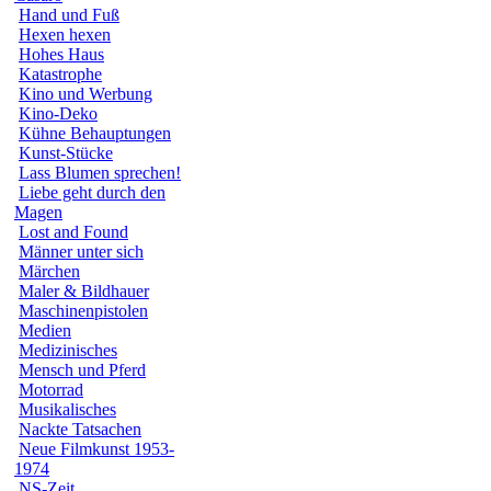
Hand und Fuß
Hexen hexen
Hohes Haus
Katastrophe
Kino und Werbung
Kino-Deko
Kühne Behauptungen
Kunst-Stücke
Lass Blumen sprechen!
Liebe geht durch den
Magen
Lost and Found
Männer unter sich
Märchen
Maler & Bildhauer
Maschinenpistolen
Medien
Medizinisches
Mensch und Pferd
Motorrad
Musikalisches
Nackte Tatsachen
Neue Filmkunst 1953-
1974
NS-Zeit