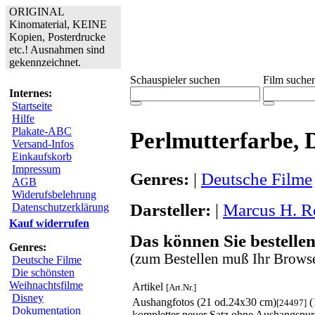
ORIGINAL
Kinomaterial, KEINE
Kopien, Posterdrucke
etc.! Ausnahmen sind
gekennzeichnet.
Schauspieler suchen
Film suche
Internes:
Startseite
Hilfe
Plakate-ABC
Perlmutterfarbe, 
Versand-Infos
Einkaufskorb
Impressum
Genres:
|
Deutsche Filme
AGB
Widerufsbelehrung
Darsteller:
|
Marcus H. R
Datenschutzerklärung
Kauf widerrufen
Das können Sie bestellen
Genres:
(zum Bestellen muß Ihr Browse
Deutsche Filme
Die schönsten
Weihnachtsfilme
Artikel
[Art.Nr.]
Disney
Aushangfotos (21 od.24x30 cm)
(
[24497]
Dokumentation
kompletter neuer Satz ohne Aushangspu