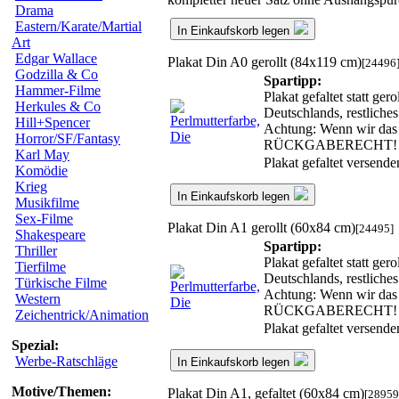
Drama
Eastern/Karate/Martial
In Einkaufskorb legen
Art
Edgar Wallace
Plakat Din A0 gerollt (84x119 cm)
[24496
Godzilla & Co
Spartipp:
Hammer-Filme
Plakat gefaltet statt ge
Herkules & Co
Deutschlands, restlich
Hill+Spencer
Achtung: Wenn wir das g
Horror/SF/Fantasy
RÜCKGABERECHT!
Karl May
Plakat gefaltet versend
Komödie
Krieg
In Einkaufskorb legen
Musikfilme
Sex-Filme
Plakat Din A1 gerollt (60x84 cm)
[24495]
Shakespeare
Spartipp:
Thriller
Plakat gefaltet statt ge
Tierfilme
Deutschlands, restlich
Türkische Filme
Achtung: Wenn wir das g
Western
RÜCKGABERECHT!
Zeichentrick/Animation
Plakat gefaltet versend
Spezial:
Werbe-Ratschläge
In Einkaufskorb legen
Motive/Themen:
Plakat Din A1, gefaltet (60x84 cm)
[28959