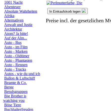
1001 Nacht
Abenteuer
Absolute Wahrheiten
In Einkaufskorb legen
Afrika
Preise incl. der gesetzlichen M
Alternativen
Anwalt und Justiz
Architektur
Atom? Ja bitte!
Auf der Alm...
Auto - Bus
Auto - im Film
Auto - Marken
Auto - Oldtimer
Auto - Phantasien
Auto - Rennen
Auto - Trucks
Autos - wie du und ich
Ballon & Luftschiff
Beamte & Co.
Berge
Berufsgruppen
Big Brother is
watching you
Böse Tiere
Buchhalterfreuden