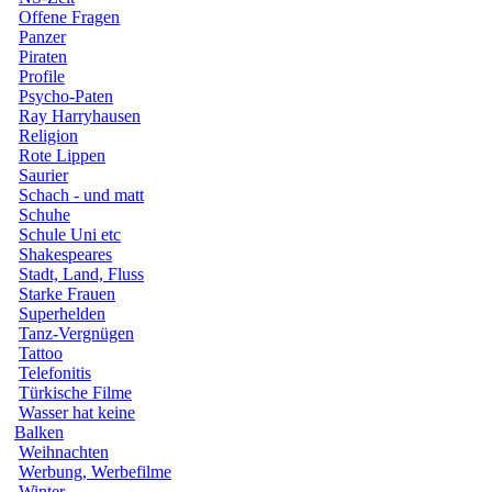
Offene Fragen
Panzer
Piraten
Profile
Psycho-Paten
Ray Harryhausen
Religion
Rote Lippen
Saurier
Schach - und matt
Schuhe
Schule Uni etc
Shakespeares
Stadt, Land, Fluss
Starke Frauen
Superhelden
Tanz-Vergnügen
Tattoo
Telefonitis
Türkische Filme
Wasser hat keine
Balken
Weihnachten
Werbung, Werbefilme
Winter