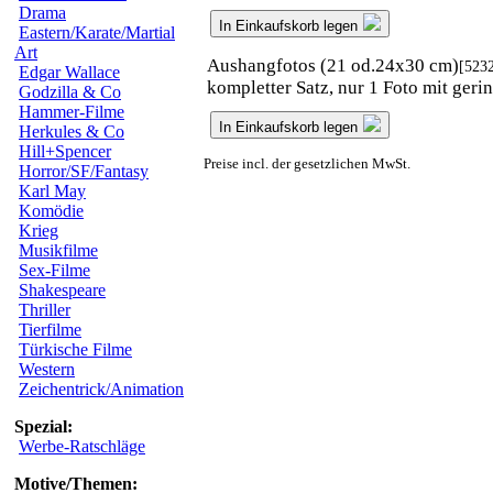
Drama
In Einkaufskorb legen
Eastern/Karate/Martial
Art
Aushangfotos (21 od.24x30 cm)
[523
Edgar Wallace
kompletter Satz, nur 1 Foto mit ger
Godzilla & Co
Hammer-Filme
In Einkaufskorb legen
Herkules & Co
Hill+Spencer
Preise incl. der gesetzlichen MwSt.
Horror/SF/Fantasy
Karl May
Komödie
Krieg
Musikfilme
Sex-Filme
Shakespeare
Thriller
Tierfilme
Türkische Filme
Western
Zeichentrick/Animation
Spezial:
Werbe-Ratschläge
Motive/Themen: