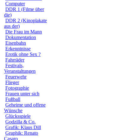
Computer
DDR 1 (Filme über
die)
DDR 2 (Kinoplakate
aus der)
Die Frau im Mann
Dokumentation
Eisenbahn
Erkenntnisse
Erotik ohne Sex ?
Fahrräder
Festivals,
Veranstaltungen
Feuerwehr
Flieger
Fotographie
Frauen unter sich
Fußball
Geheime und offene
Wünsche
Glücksspiele
Godzilla & Co.
Grafik: Klaus Dill
Graphik: Renato
Casaro