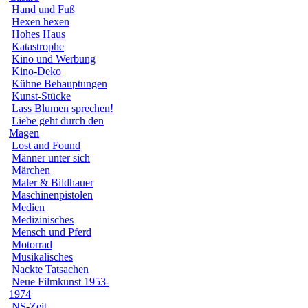
Hand und Fuß
Hexen hexen
Hohes Haus
Katastrophe
Kino und Werbung
Kino-Deko
Kühne Behauptungen
Kunst-Stücke
Lass Blumen sprechen!
Liebe geht durch den
Magen
Lost and Found
Männer unter sich
Märchen
Maler & Bildhauer
Maschinenpistolen
Medien
Medizinisches
Mensch und Pferd
Motorrad
Musikalisches
Nackte Tatsachen
Neue Filmkunst 1953-
1974
NS-Zeit