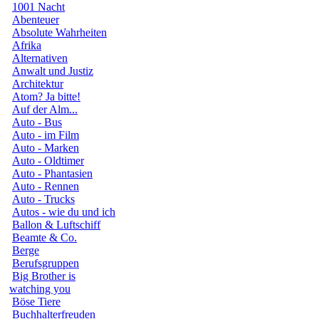
1001 Nacht
Abenteuer
Absolute Wahrheiten
Afrika
Alternativen
Anwalt und Justiz
Architektur
Atom? Ja bitte!
Auf der Alm...
Auto - Bus
Auto - im Film
Auto - Marken
Auto - Oldtimer
Auto - Phantasien
Auto - Rennen
Auto - Trucks
Autos - wie du und ich
Ballon & Luftschiff
Beamte & Co.
Berge
Berufsgruppen
Big Brother is
watching you
Böse Tiere
Buchhalterfreuden