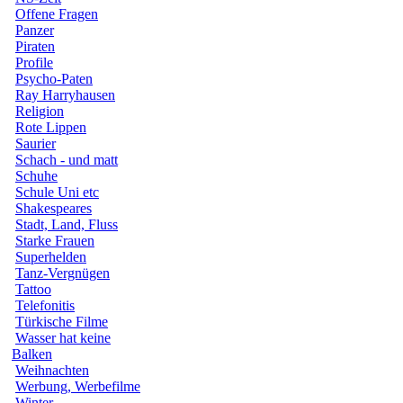
Offene Fragen
Panzer
Piraten
Profile
Psycho-Paten
Ray Harryhausen
Religion
Rote Lippen
Saurier
Schach - und matt
Schuhe
Schule Uni etc
Shakespeares
Stadt, Land, Fluss
Starke Frauen
Superhelden
Tanz-Vergnügen
Tattoo
Telefonitis
Türkische Filme
Wasser hat keine
Balken
Weihnachten
Werbung, Werbefilme
Winter