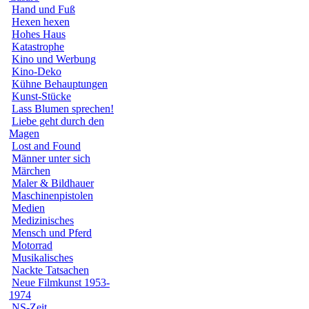
Hand und Fuß
Hexen hexen
Hohes Haus
Katastrophe
Kino und Werbung
Kino-Deko
Kühne Behauptungen
Kunst-Stücke
Lass Blumen sprechen!
Liebe geht durch den
Magen
Lost and Found
Männer unter sich
Märchen
Maler & Bildhauer
Maschinenpistolen
Medien
Medizinisches
Mensch und Pferd
Motorrad
Musikalisches
Nackte Tatsachen
Neue Filmkunst 1953-
1974
NS-Zeit