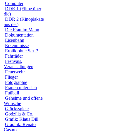
Computer
DDR 1 (Filme über
die)
DDR 2 (Kinoplakate
aus der)
Die Frau im Mann
Dokumentation
Eisenbahn
Erkenntnisse
Erotik ohne Sex ?
Fahrräder
Festivals,
Veranstaltungen
Feuerwehr
Flieger
Fotographie
Frauen unter sich
Fußball
Geheime und offene
Wünsche
Glücksspiele
Godzilla & Co.
Grafik: Klaus Dill
Graphik: Renato
Casaro