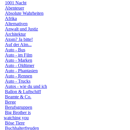
1001 Nacht
Abenteuer
Absolute Wahrheiten
Afrika
Alternativen
Anwalt und Justiz
Architektur
Atom? Ja bitte!
Auf der Alm...
Auto - Bus
Auto - im Film
Auto - Marken
Auto - Oldtimer
Auto - Phantasien
Auto - Rennen
Auto - Trucks
Autos - wie du und ich
Ballon & Luftschiff
Beamte & Co.
Berge
Berufsgruppen
Big Brother is
watching you
Böse Tiere
Buchhalterfreuden