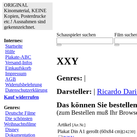
ORIGINAL
Kinomaterial, KEINE
Kopien, Posterdrucke
etc.! Ausnahmen sind
gekennzeichnet.
Schauspieler suchen
Film suche
Internes:
Startseite
Hilfe
Plakate-ABC
XXY
Versand-Infos
Einkaufskorb
Impressum
Genres:
|
AGB
Widerufsbelehrung
Darsteller:
|
Ricardo Dar
Datenschutzerklärung
Kauf widerrufen
Das können Sie bestellen
Genres:
(zum Bestellen muß Ihr Browse
Deutsche Filme
Die schönsten
Weihnachtsfilme
Artikel
[Art.Nr.]
Disney
Plakat Din A1 gerollt (60x84 cm)
[24230]
Dokumentation