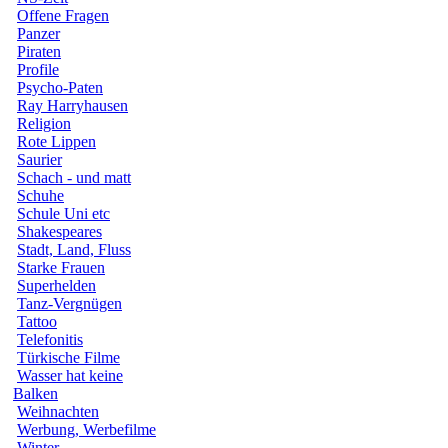
Offene Fragen
Panzer
Piraten
Profile
Psycho-Paten
Ray Harryhausen
Religion
Rote Lippen
Saurier
Schach - und matt
Schuhe
Schule Uni etc
Shakespeares
Stadt, Land, Fluss
Starke Frauen
Superhelden
Tanz-Vergnügen
Tattoo
Telefonitis
Türkische Filme
Wasser hat keine
Balken
Weihnachten
Werbung, Werbefilme
Winter