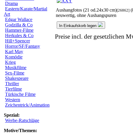
Drama
Eastern/Karate/Martial
Aushangfotos (21 od.24x30 cm)
(
[26862]
Art
neuwertig, ohne Aushangspuren
Edgar Wallace
Godzilla & Co
In Einkaufskorb legen
Hammer-Filme
Herkules & Co
Preise incl. der gesetzlichen M
Hill+Spencer
Horror/SF/Fantasy
Karl May
Komödie
Krieg
Musikfilme
Sex-Filme
Shakespeare
Thriller
Tierfilme
Türkische Filme
Western
Zeichentrick/Animation
Spezial:
Werbe-Ratschläge
Motive/Themen: